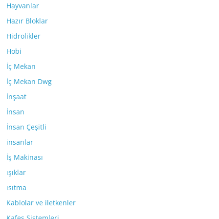
Hayvanlar
Hazır Bloklar
Hidrolikler
Hobi
İç Mekan
İç Mekan Dwg
İnşaat
İnsan
İnsan Çeşitli
insanlar
İş Makinası
ışıklar
ısıtma
Kablolar ve iletkenler
Kafes Sistemleri