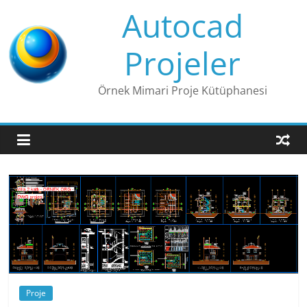
Skip
Autocad
to
content
Projeler
Örnek Mimari Proje Kütüphanesi
Proje