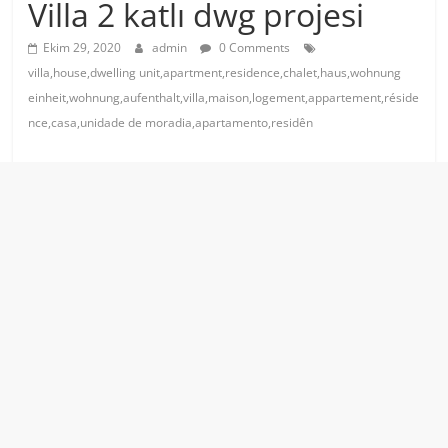
Villa 2 katlı dwg projesi
Ekim 29, 2020
admin
0 Comments
villa,house,dwelling unit,apartment,residence,chalet,haus,wohnung
einheit,wohnung,aufenthalt,villa,maison,logement,appartement,réside
nce,casa,unidade de moradia,apartamento,residên