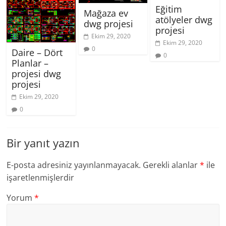
Eğitim
Mağaza ev
atölyeler dwg
dwg projesi
projesi
Ekim 29, 2020
Ekim 29, 2020
0
Daire – Dört
0
Planlar –
projesi dwg
projesi
Ekim 29, 2020
0
Bir yanıt yazın
E-posta adresiniz yayınlanmayacak.
Gerekli alanlar
*
ile
işaretlenmişlerdir
Yorum
*