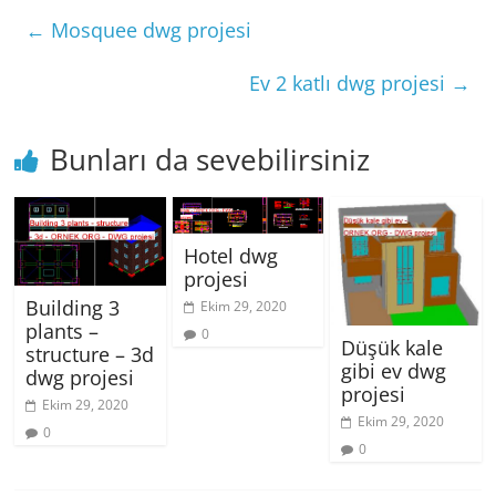
←
Mosquee dwg projesi
Ev 2 katlı dwg projesi
→
Bunları da sevebilirsiniz
Hotel dwg
projesi
Building 3
Ekim 29, 2020
plants –
0
Düşük kale
structure – 3d
gibi ev dwg
dwg projesi
projesi
Ekim 29, 2020
Ekim 29, 2020
0
0