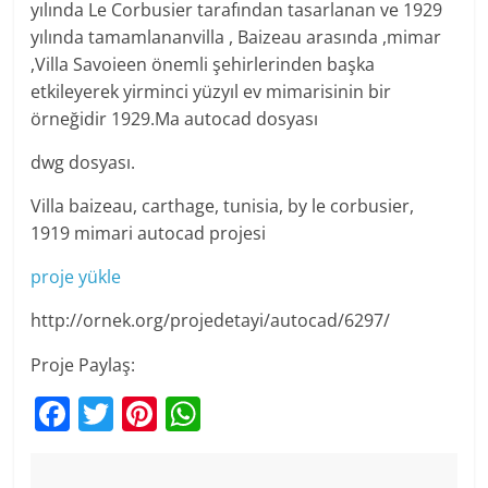
yılında Le Corbusier tarafından tasarlanan ve 1929
yılında tamamlananvilla , Baizeau arasında ,mimar
,Villa Savoieen önemli şehirlerinden başka
etkileyerek yirminci yüzyıl ev mimarisinin bir
örneğidir 1929.Ma autocad dosyası
dwg dosyası.
Villa baizeau, carthage, tunisia, by le corbusier,
1919 mimari autocad projesi
proje yükle
http://ornek.org/projedetayi/autocad/6297/
Proje Paylaş:
F
T
Pi
W
a
w
nt
h
c
itt
er
at