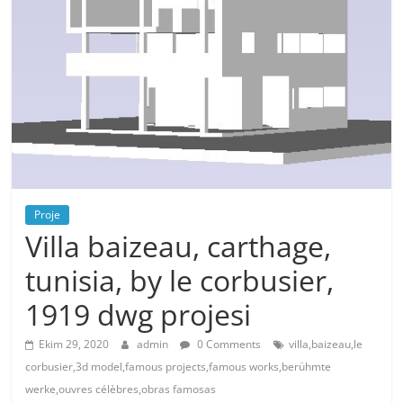
Proje
Villa baizeau, carthage,
tunisia, by le corbusier,
1919 dwg projesi
Ekim 29, 2020
admin
0 Comments
villa,baizeau,le
corbusier,3d model,famous projects,famous works,berühmte
werke,ouvres célèbres,obras famosas