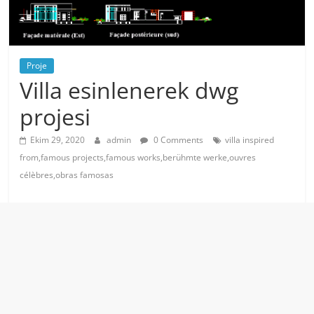
Proje
Villa esinlenerek dwg
projesi
Ekim 29, 2020
admin
0 Comments
villa inspired
from,famous projects,famous works,berühmte werke,ouvres
célèbres,obras famosas