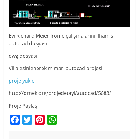
Evi Richard Meier frome çalışmalarını ilham s
autocad dosyası
dwg dosyası.
Villa esinlenerek mimari autocad projesi
proje yükle
http://ornek.org/projedetayi/autocad/5683/
Proje Paylaş:
F
T
Pi
W
a
w
nt
h