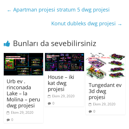
←
Apartman projesi stratum 5 dwg projesi
Konut dubleks dwg projesi
→
Bunları da sevebilirsiniz
House – iki
Urb ev .
kat dwg
Tungedant ev
rinconada
projesi
3d dwg
Lake – la
Ekim 29, 2020
projesi
Molina – peru
0
Ekim 29, 2020
dwg projesi
0
Ekim 29, 2020
0