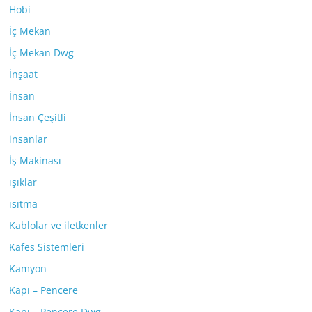
Hobi
İç Mekan
İç Mekan Dwg
İnşaat
İnsan
İnsan Çeşitli
insanlar
İş Makinası
ışıklar
ısıtma
Kablolar ve iletkenler
Kafes Sistemleri
Kamyon
Kapı – Pencere
Kapı – Pencere Dwg