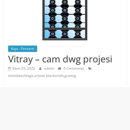
Kapı - Pencere
Vitray – cam dwg projesi
Ekim 29, 2020
admin
0 Comments
eisenbeschlage,artistic blacksmith,grating