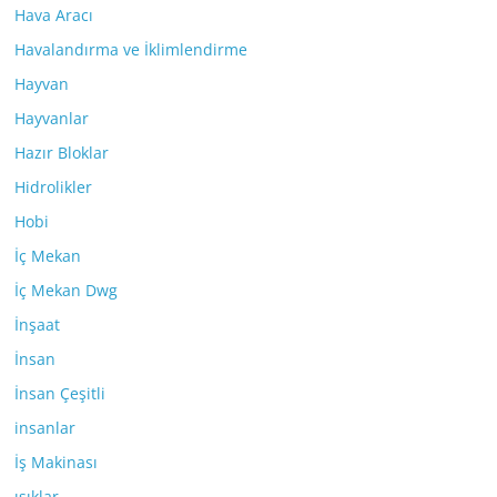
Hava Aracı
Havalandırma ve İklimlendirme
Hayvan
Hayvanlar
Hazır Bloklar
Hidrolikler
Hobi
İç Mekan
İç Mekan Dwg
İnşaat
İnsan
İnsan Çeşitli
insanlar
İş Makinası
ışıklar