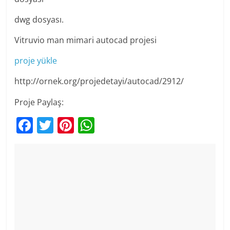
dwg dosyası.
Vitruvio man mimari autocad projesi
proje yükle
http://ornek.org/projedetayi/autocad/2912/
Proje Paylaş:
F
T
Pi
W
a
w
nt
h
c
itt
er
at
e
er
e
s
b
st
A
o
p
o
p