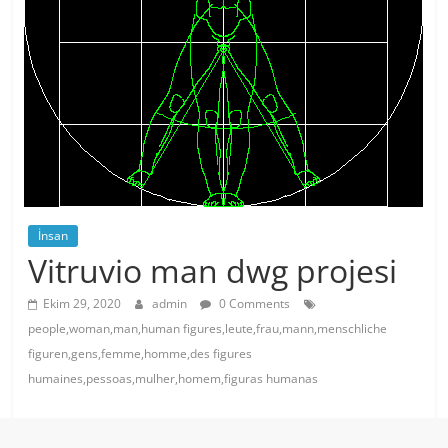
İnsan
Vitruvio man dwg projesi
Ekim 29, 2020
admin
0 Comments
people,woman,man,human figures,leute,frau,mann,menschliche
figuren,gens,femme,homme,des figures
humaines,pessoas,mulher,homem,figuras humanas