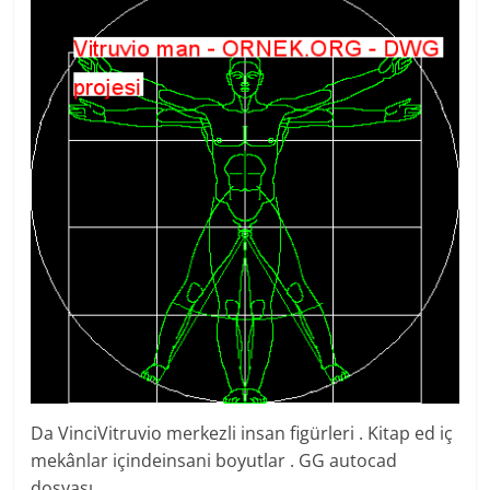
Da VinciVitruvio merkezli insan figürleri . Kitap ed iç
mekânlar içindeinsani boyutlar . GG autocad
dosyası