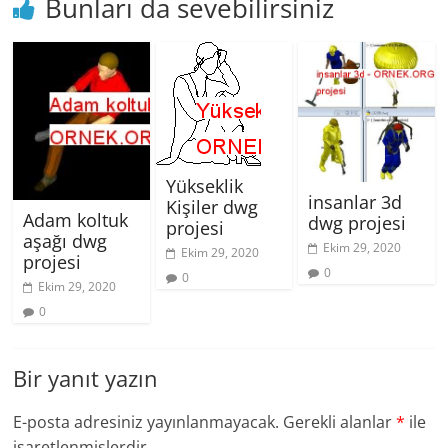
Bunları da sevebilirsiniz
Yükseklik
insanlar 3d
Kişiler dwg
Adam koltuk
dwg projesi
projesi
aşağı dwg
Ekim 29, 2020
Ekim 29, 2020
projesi
0
0
Ekim 29, 2020
0
Bir yanıt yazın
E-posta adresiniz yayınlanmayacak.
Gerekli alanlar
*
ile
işaretlenmişlerdir