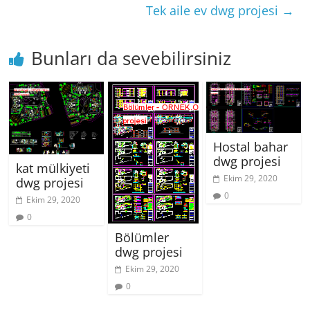
Tek aile ev dwg projesi
→
Bunları da sevebilirsiniz
Hostal bahar
dwg projesi
kat mülkiyeti
Ekim 29, 2020
dwg projesi
0
Ekim 29, 2020
0
Bölümler
dwg projesi
Ekim 29, 2020
0