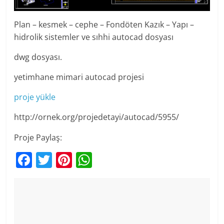
Plan – kesmek – cephe – Fondöten Kazık – Yapı –
hidrolik sistemler ve sıhhi autocad dosyası
dwg dosyası.
yetimhane mimari autocad projesi
proje yükle
http://ornek.org/projedetayi/autocad/5955/
Proje Paylaş:
F
T
Pi
W
a
w
nt
h
c
itt
er
at
e
er
e
s
b
st
A