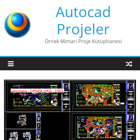
Skip
Autocad
to
content
Projeler
Örnek Mimari Proje Kütüphanesi