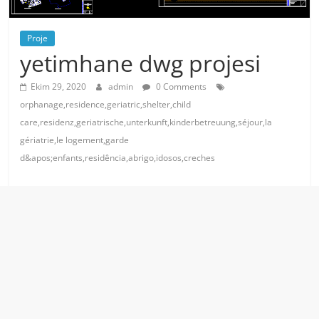
Proje
yetimhane dwg projesi
Ekim 29, 2020
admin
0 Comments
orphanage,residence,geriatric,shelter,child
care,residenz,geriatrische,unterkunft,kinderbetreuung,séjour,la
gériatrie,le logement,garde
d&apos;enfants,residência,abrigo,idosos,creches