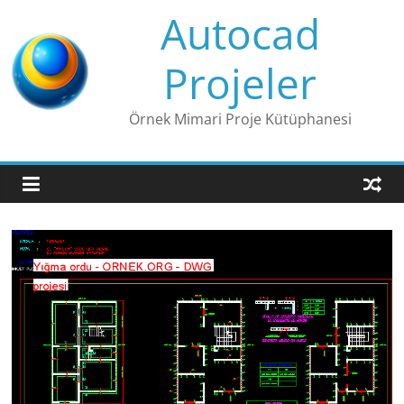
Skip
Autocad
to
content
Projeler
Örnek Mimari Proje Kütüphanesi