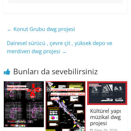
←
Konut Grubu dwg projesi
Dairesel sürücü , çevre çit , yüksek depo ve
merdiven dwg projesi
→
Bunları da sevebilirsiniz
Kültürel yapı
müzikal dwg
projesi
Ekim 29, 2020