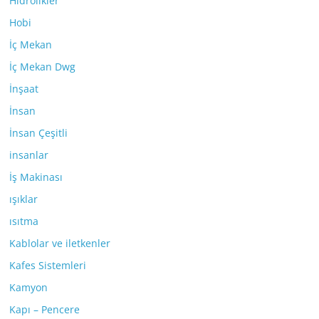
Hidrolikler
Hobi
İç Mekan
İç Mekan Dwg
İnşaat
İnsan
İnsan Çeşitli
insanlar
İş Makinası
ışıklar
ısıtma
Kablolar ve iletkenler
Kafes Sistemleri
Kamyon
Kapı – Pencere