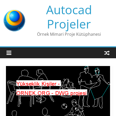
Skip
Autocad
to
content
Projeler
Örnek Mimari Proje Kütüphanesi