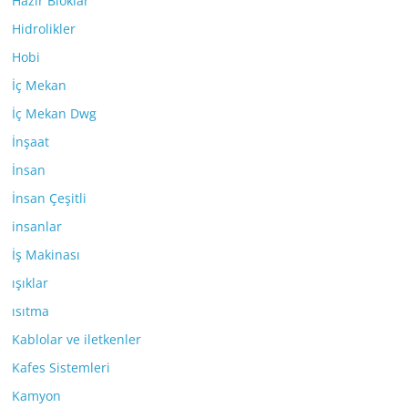
Hazır Bloklar
Hidrolikler
Hobi
İç Mekan
İç Mekan Dwg
İnşaat
İnsan
İnsan Çeşitli
insanlar
İş Makinası
ışıklar
ısıtma
Kablolar ve iletkenler
Kafes Sistemleri
Kamyon