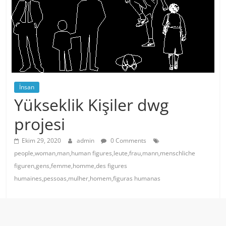
İnsan
Yükseklik Kişiler dwg
projesi
Ekim 29, 2020
admin
0 Comments
people,woman,man,human figures,leute,frau,mann,menschliche
figuren,gens,femme,homme,des figures
humaines,pessoas,mulher,homem,figuras humanas