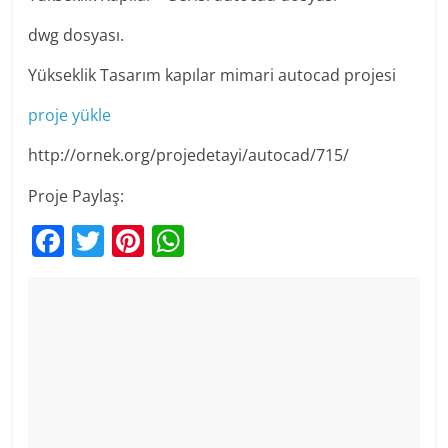
dwg dosyası.
Yükseklik Tasarım kapılar mimari autocad projesi
proje yükle
http://ornek.org/projedetayi/autocad/715/
Proje Paylaş:
F
T
Pi
W
a
w
nt
h
c
itt
er
at
e
er
e
s
b
st
A
o
p
o
p