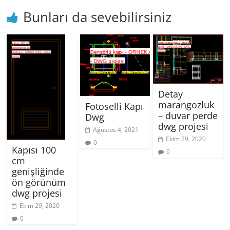
Bunları da sevebilirsiniz
Detay
marangozluk
Fotoselli Kapı
– duvar perde
Dwg
dwg projesi
Ağustos 4, 2021
Ekim 29, 2020
0
Kapısı 100
0
cm
genişliğinde
ön görünüm
dwg projesi
Ekim 29, 2020
0