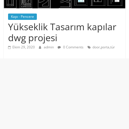
Kapı - Pencere
Yükseklik Tasarım kapılar
dwg projesi
Ekim 29, 2020
admin
0 Comments
door,porta,tür