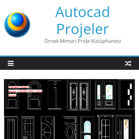
Skip
Autocad
to
content
Projeler
Örnek Mimari Proje Kütüphanesi