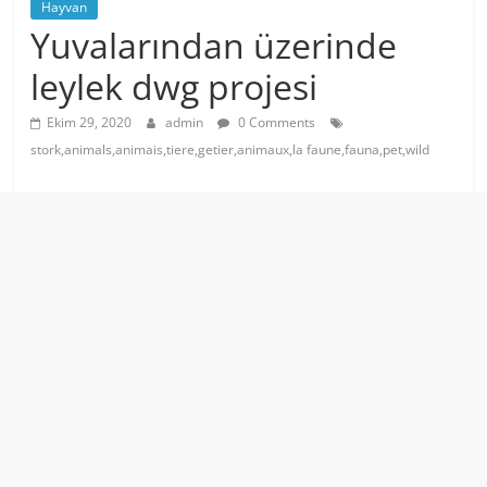
Hayvan
Yuvalarından üzerinde
leylek dwg projesi
Ekim 29, 2020
admin
0 Comments
stork,animals,animais,tiere,getier,animaux,la faune,fauna,pet,wild