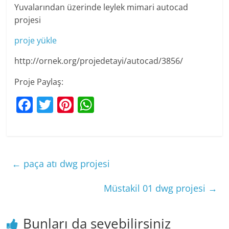
Yuvalarından üzerinde leylek mimari autocad
projesi
proje yükle
http://ornek.org/projedetayi/autocad/3856/
Proje Paylaş:
F
T
Pi
W
a
w
nt
h
c
itt
er
at
e
er
e
s
←
paça atı dwg projesi
b
st
A
o
p
Müstakil 01 dwg projesi
→
o
p
k
Bunları da sevebilirsiniz