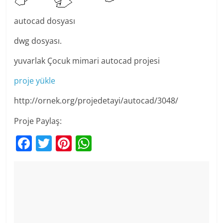
autocad dosyası
dwg dosyası.
yuvarlak Çocuk mimari autocad projesi
proje yükle
http://ornek.org/projedetayi/autocad/3048/
Proje Paylaş:
F
T
Pi
W
a
w
nt
h
c
itt
er
at
e
er
e
s
b
st
A
o
p