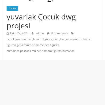
İnsan
yuvarlak Çocuk dwg
projesi
Ekim 29, 2020
admin
0 Comments
people,woman,man,human figures,leute,frau,mann,menschliche
figuren,gens,femme,homme,des figures
humaines,pessoas,mulher,homem,figuras humanas