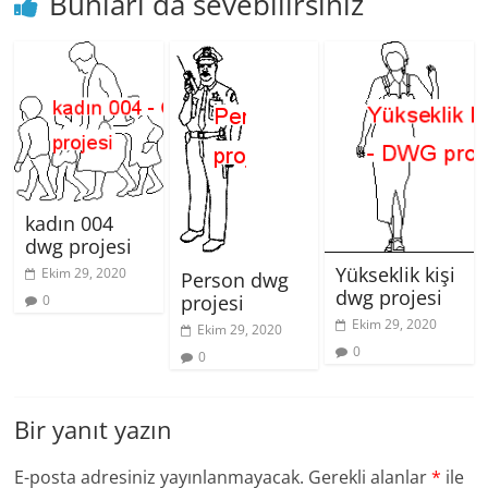
Bunları da sevebilirsiniz
kadın 004
dwg projesi
Yükseklik kişi
Ekim 29, 2020
Person dwg
dwg projesi
projesi
0
Ekim 29, 2020
Ekim 29, 2020
0
0
Bir yanıt yazın
E-posta adresiniz yayınlanmayacak.
Gerekli alanlar
*
ile