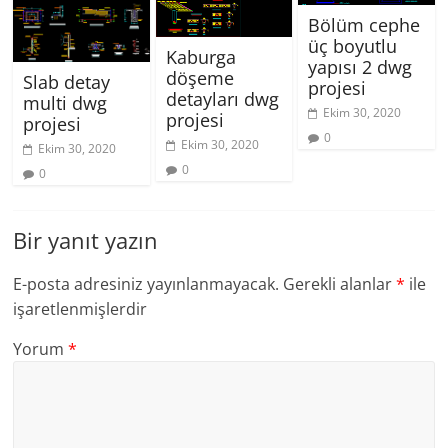
Bölüm cephe
üç boyutlu
Kaburga
yapısı 2 dwg
döşeme
Slab detay
projesi
detayları dwg
multi dwg
Ekim 30, 2020
projesi
projesi
0
Ekim 30, 2020
Ekim 30, 2020
0
0
Bir yanıt yazın
E-posta adresiniz yayınlanmayacak.
Gerekli alanlar
*
ile
işaretlenmişlerdir
Yorum
*