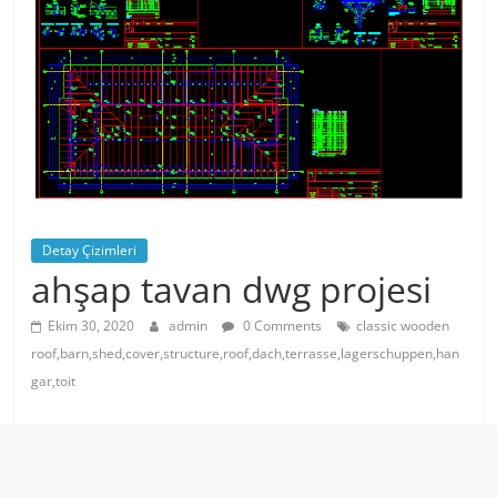
Detay Çizimleri
ahşap tavan dwg projesi
Ekim 30, 2020
admin
0 Comments
classic wooden
roof,barn,shed,cover,structure,roof,dach,terrasse,lagerschuppen,han
gar,toit