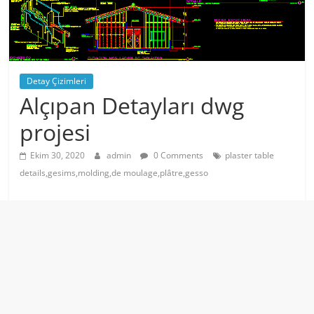
Detay Çizimleri
Alçıpan Detayları dwg
projesi
Ekim 30, 2020
admin
0 Comments
plaster table
details,gesims,molding,de moulage,plâtre,gesso