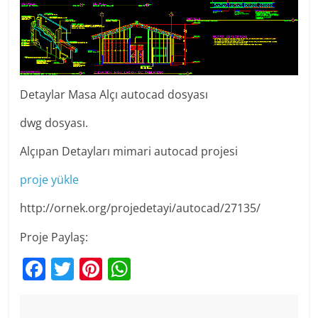
Detaylar Masa Alçı autocad dosyası
dwg dosyası.
Alçıpan Detayları mimari autocad projesi
proje yükle
http://ornek.org/projedetayi/autocad/27135/
Proje Paylaş:
F
T
Pi
W
a
w
nt
h
c
itt
er
at