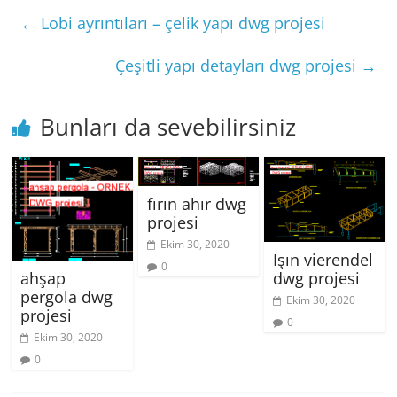
←
Lobi ayrıntıları – çelik yapı dwg projesi
Çeşitli yapı detayları dwg projesi
→
Bunları da sevebilirsiniz
fırın ahır dwg
projesi
Ekim 30, 2020
Işın vierendel
0
dwg projesi
ahşap
pergola dwg
Ekim 30, 2020
projesi
0
Ekim 30, 2020
0