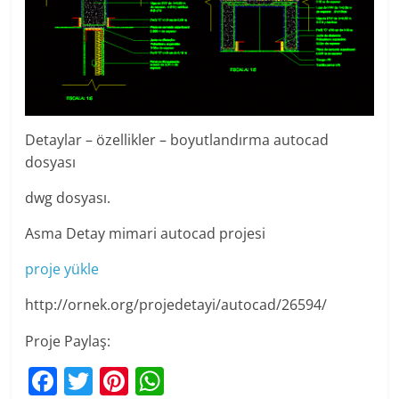
Detaylar – özellikler – boyutlandırma autocad
dosyası
dwg dosyası.
Asma Detay mimari autocad projesi
proje yükle
http://ornek.org/projedetayi/autocad/26594/
Proje Paylaş:
F
T
Pi
W