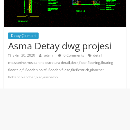
Detay Çizimleri
Asma Detay dwg projesi
Ekim 30, 2020
admin
0 Comments
detail
mezzanine,mezzanine estrctura detail,deck,floor,flooring,floating
floor,tile,fußboden,holzfußboden,fliese,fließestrich,plancher
flottant,plancher,piso,assoalho