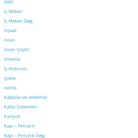
Hobi
İç Mekan
İç Mekan Dwg
İnşaat
İnsan
İnsan Çeşitli
insanlar
İş Makinası
ışıklar
ısıtma
Kablolar ve iletkenler
Kafes Sistemleri
Kamyon
Kapı – Pencere
Kapı – Pencere Dwg