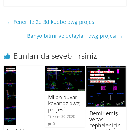
←
Fener ile 2d 3d kubbe dwg projesi
Banyo bitirir ve detayları dwg projesi
→
Bunları da sevebilirsiniz
Milan duvar
kavanoz dwg
projesi
Demirlemiş
Ekim 30, 2020
ve taş
0
cepheler için