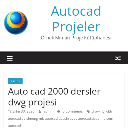
Skip
Autocad
to
content
Projeler
Örnek Mimari Proje Kütüphanesi
Çizim
Auto cad 2000 dersler
dwg projesi
Ekim 30, 2020
admin
0 Comments
drawing with
autocad,zeichnung mit autocad,dessin avec autocad,desenho com
autocad