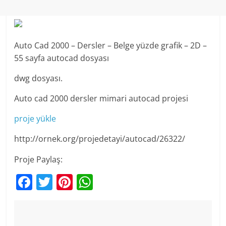
Auto Cad 2000 – Dersler – Belge yüzde grafik – 2D –
55 sayfa autocad dosyası
dwg dosyası.
Auto cad 2000 dersler mimari autocad projesi
proje yükle
http://ornek.org/projedetayi/autocad/26322/
Proje Paylaş:
F
T
Pi
W
a
w
nt
h
c
itt
er
at