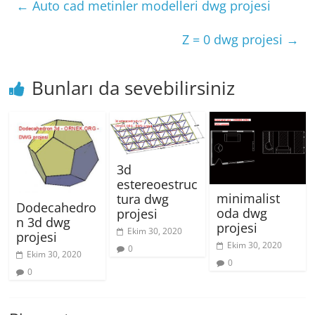
←
Auto cad metinler modelleri dwg projesi
Z = 0 dwg projesi
→
Bunları da sevebilirsiniz
3d
estereoestruc
minimalist
tura dwg
Dodecahedro
oda dwg
projesi
n 3d dwg
projesi
Ekim 30, 2020
projesi
Ekim 30, 2020
0
Ekim 30, 2020
0
0