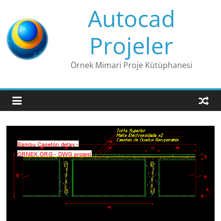
Skip
Autocad
to
content
Projeler
Örnek Mimari Proje Kütüphanesi