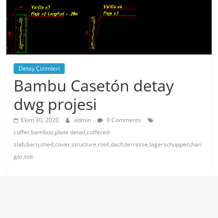
Detay Çizimleri
Bambu Casetón detay
dwg projesi
Ekim 30, 2020
admin
0 Comments
coffer,bamboo,plate detail,coffered
slab,barn,shed,cover,structure,roof,dach,terrasse,lagerschuppen,han
gar,toit