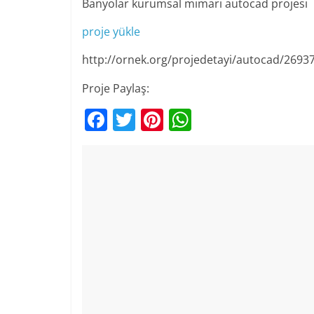
Banyolar kurumsal mimari autocad projesi
proje yükle
http://ornek.org/projedetayi/autocad/2693
Proje Paylaş:
F
T
Pi
W
a
w
nt
h
c
itt
er
at
e
er
e
s
b
st
A
o
p
o
p
k