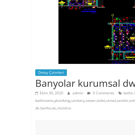
Detay Çizimleri
Banyolar kurumsal dw
Ekim 30, 2020
admin
0 Comments
baths i
bathrooms,plumbing,sanitary,sewer,toilet,urinal,sanitär,toi
de banho,wc,mictório