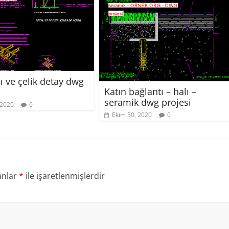
ı ve çelik detay dwg
Katın bağlantı – halı –
seramik dwg projesi
 2020
0
Ekim 30, 2020
0
anlar
*
ile işaretlenmişlerdir