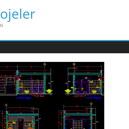
ojeler
si