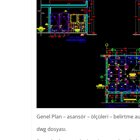
Genel Plan – asansör – ölçüleri – belirtme 
dwg dosyası.