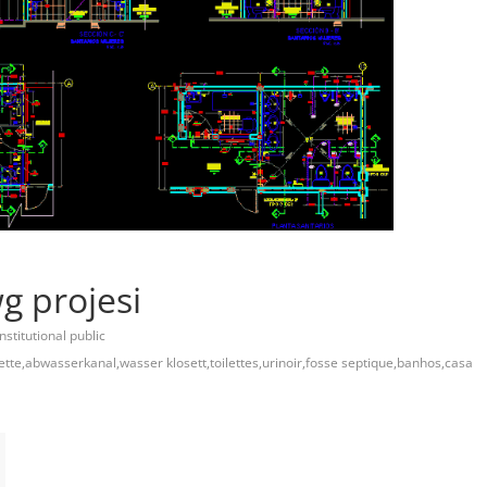
g projesi
nstitutional public
lette,abwasserkanal,wasser klosett,toilettes,urinoir,fosse septique,banhos,casa