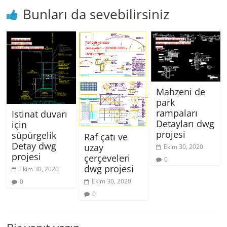
Bunları da sevebilirsiniz
Mahzeni de
park
rampaları
Istinat duvarı
Detayları dwg
için
projesi
süpürgelik
Raf çatı ve
Detay dwg
uzay
Ekim 30, 2020
projesi
çerçeveleri
0
dwg projesi
Ekim 30, 2020
Ekim 30, 2020
0
0