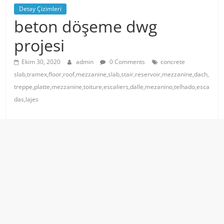
Detay Çizimleri
beton döşeme dwg
projesi
Ekim 30, 2020
admin
0 Comments
concrete
slab,tramex,floor,roof,mezzanine,slab,stair,reservoir,mezzanine,dach,
treppe,platte,mezzanine,toiture,escaliers,dalle,mezanino,telhado,esca
das,lajes