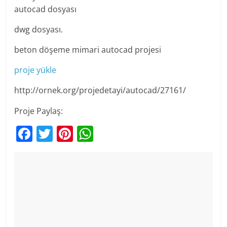
autocad dosyası
dwg dosyası.
beton döşeme mimari autocad projesi
proje yükle
http://ornek.org/projedetayi/autocad/27161/
Proje Paylaş:
F
T
Pi
W
a
w
nt
h
c
itt
er
at
e
er
e
s
b
st
A
o
p