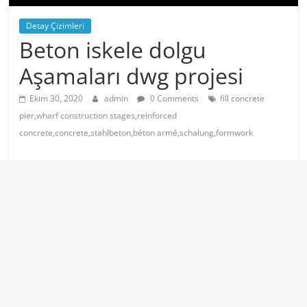
Detay Çizimleri
Beton iskele dolgu
Aşamaları dwg projesi
Ekim 30, 2020
admin
0 Comments
fill concrete
pier,wharf construction stages,reinforced
concrete,concrete,stahlbeton,béton armé,schalung,formwork