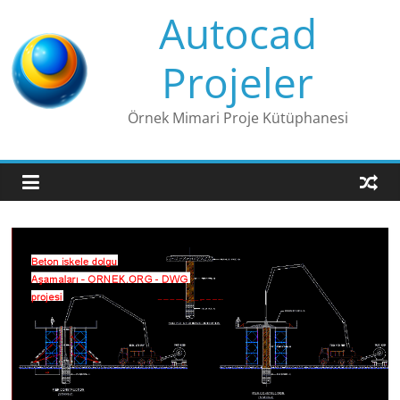
Skip
Autocad
to
content
Projeler
Örnek Mimari Proje Kütüphanesi