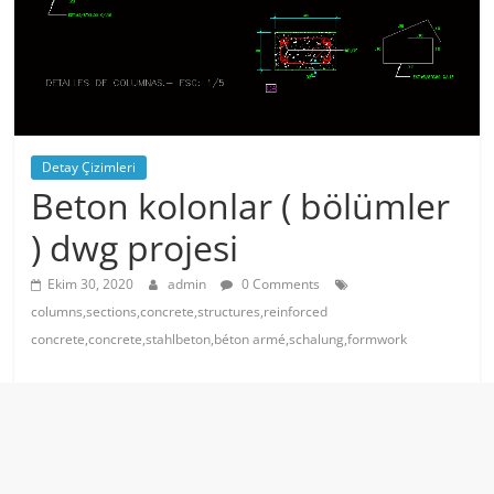
Detay Çizimleri
Beton kolonlar ( bölümler
) dwg projesi
Ekim 30, 2020
admin
0 Comments
columns,sections,concrete,structures,reinforced
concrete,concrete,stahlbeton,béton armé,schalung,formwork