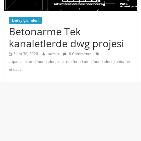
Detay Çizimleri
Betonarme Tek
kanaletlerde dwg projesi
Ekim 30, 2020
admin
0 Comments
zapata,isolated,foundation,concrete,foundation,foundations,fundame
nt,base