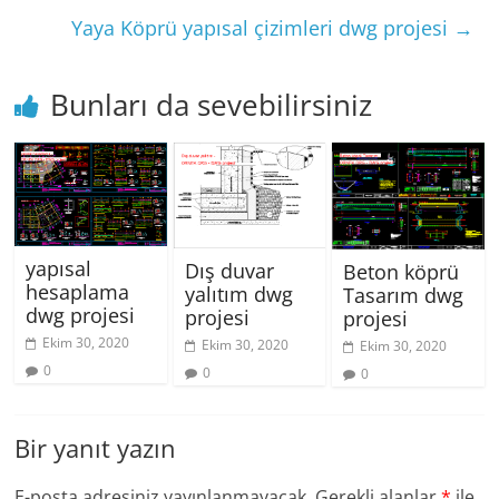
Yaya Köprü yapısal çizimleri dwg projesi
→
Bunları da sevebilirsiniz
yapısal
Dış duvar
Beton köprü
hesaplama
yalıtım dwg
Tasarım dwg
dwg projesi
projesi
projesi
Ekim 30, 2020
Ekim 30, 2020
Ekim 30, 2020
0
0
0
Bir yanıt yazın
E-posta adresiniz yayınlanmayacak.
Gerekli alanlar
*
ile