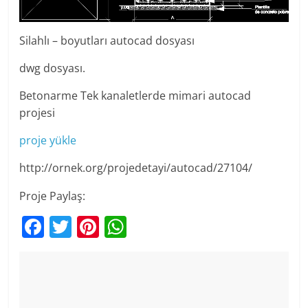
Silahlı – boyutları autocad dosyası
dwg dosyası.
Betonarme Tek kanaletlerde mimari autocad
projesi
proje yükle
http://ornek.org/projedetayi/autocad/27104/
Proje Paylaş:
F
T
Pi
W
a
w
nt
h
c
itt
er
at
e
er
e
s