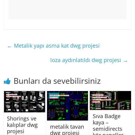
←
Metalik yapı asma kat dwg projesi
loza aydınlatıldı dwg projesi
→
Bunları da sevebilirsiniz
Sıva Badge
Shorings ve
kaya –
kalıplar dwg
metalik tavan
semidirects
projesi
dwg projesi
kör paneller