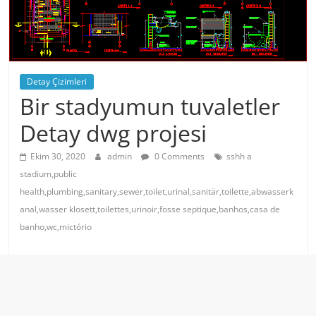
Detay Çizimleri
Bir stadyumun tuvaletler
Detay dwg projesi
Ekim 30, 2020
admin
0 Comments
sshh a
stadium,public
health,plumbing,sanitary,sewer,toilet,urinal,sanitär,toilette,abwasserk
anal,wasser klosett,toilettes,urinoir,fosse septique,banhos,casa de
banho,wc,mictório