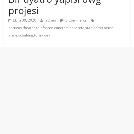
projesi
Ekim 30, 2020
admin
0 Comments
porticos,theater,reinforced concrete,concrete,stahlbeton,béton
armé,schalung,formwork