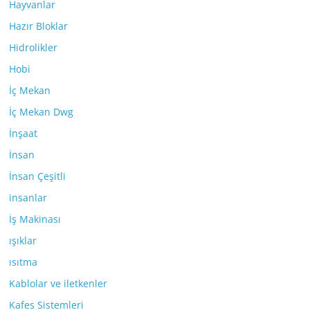
Hayvanlar
Hazır Bloklar
Hidrolikler
Hobi
İç Mekan
İç Mekan Dwg
İnşaat
İnsan
İnsan Çeşitli
insanlar
İş Makinası
ışıklar
ısıtma
Kablolar ve iletkenler
Kafes Sistemleri