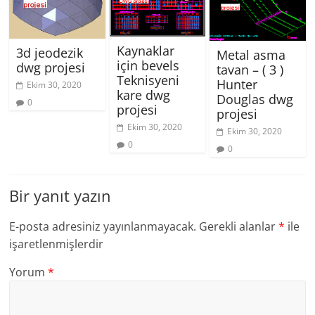
Kaynaklar
3d jeodezik
Metal asma
için bevels
dwg projesi
tavan – ( 3 )
Teknisyeni
Hunter
Ekim 30, 2020
kare dwg
Douglas dwg
0
projesi
projesi
Ekim 30, 2020
Ekim 30, 2020
0
0
Bir yanıt yazın
E-posta adresiniz yayınlanmayacak.
Gerekli alanlar
*
ile
işaretlenmişlerdir
Yorum
*