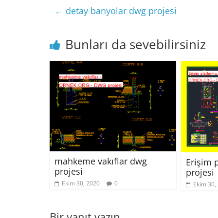
←
detay banyolar dwg projesi
Bunları da sevebilirsiniz
mahkeme vakıflar dwg
Erişim 
projesi
projesi
Ekim 30, 2020
0
Ekim 30,
Bir yanıt yazın