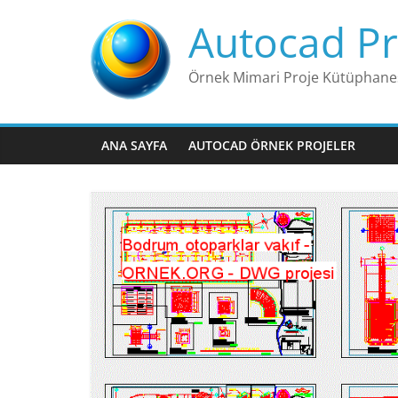
Skip
Autocad Pr
to
content
Örnek Mimari Proje Kütüphane
ANA SAYFA
AUTOCAD ÖRNEK PROJELER