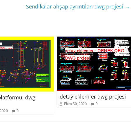
Sendikalar ahşap ayrıntıları dwg projesi
→
detay eklemler dwg projesi
platformu. dwg
Ekim 30, 2020
0
 2020
0