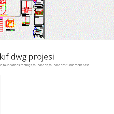
ıf dwg projesi
s,foundations,footings,foundation,foundations,fundament,base