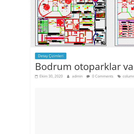
Detay Çizimleri
Bodrum otoparklar vak
Ekim 30, 2020
admin
0 Comments
column