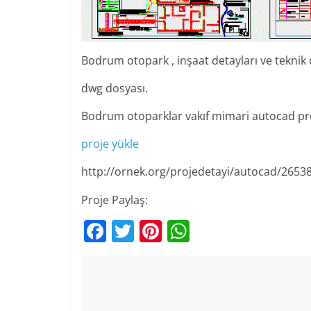
Bodrum otopark , inşaat detayları ve teknik 
dwg dosyası.
Bodrum otoparklar vakıf mimari autocad pr
proje yükle
http://ornek.org/projedetayi/autocad/2653
Proje Paylaş:
F
T
Pi
W
a
w
nt
h
c
itt
er
at
e
er
e
s