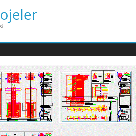
ojeler
si