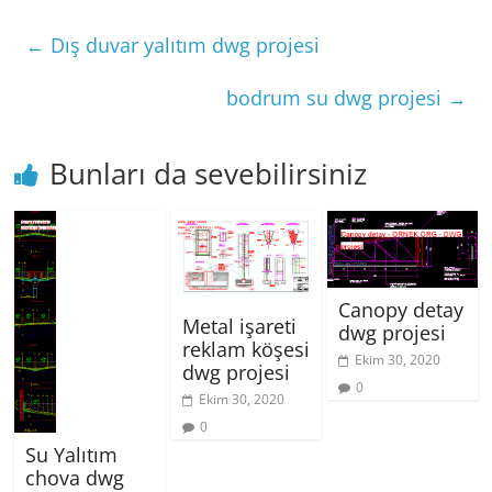
←
Dış duvar yalıtım dwg projesi
bodrum su dwg projesi
→
Bunları da sevebilirsiniz
Canopy detay
Metal işareti
dwg projesi
reklam köşesi
Ekim 30, 2020
dwg projesi
0
Ekim 30, 2020
0
Su Yalıtım
chova dwg