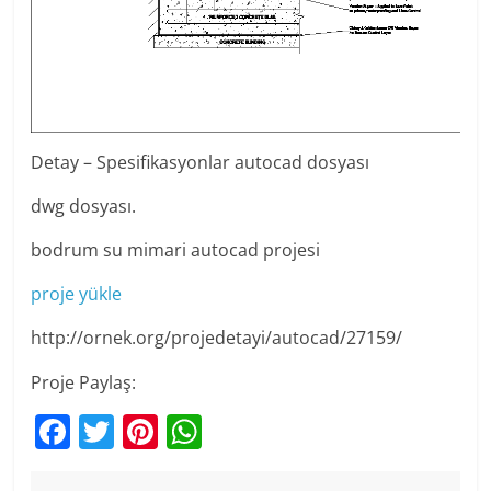
Detay – Spesifikasyonlar autocad dosyası
dwg dosyası.
bodrum su mimari autocad projesi
proje yükle
http://ornek.org/projedetayi/autocad/27159/
Proje Paylaş:
F
T
Pi
W
a
w
nt
h