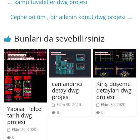
←
kamu tuvaletler dwg projesi
Cephe bölüm , bir ailenin konut dwg projesi
→
Bunları da sevebilirsiniz
canlandırıcı
Kiriş döşeme
detay dwg
detayları dwg
projesi
projesi
Ekim 30, 2020
Ekim 30, 2020
Yapısal Telcel
0
0
tarih dwg
projesi
Ekim 29, 2020
0