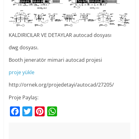
KALDIRICILAR VE DETAYLAR autocad dosyası
dwg dosyası.
Booth jeneratör mimari autocad projesi
proje yükle
http://ornek.org/projedetayi/autocad/27205/
Proje Paylaş:
F
T
Pi
W
a
w
nt
h
c
itt
er
at