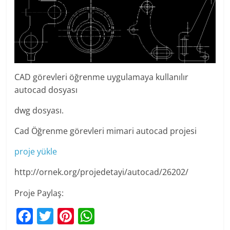
CAD görevleri öğrenme uygulamaya kullanılır
autocad dosyası
dwg dosyası.
Cad Öğrenme görevleri mimari autocad projesi
proje yükle
http://ornek.org/projedetayi/autocad/26202/
Proje Paylaş:
F
T
Pi
W