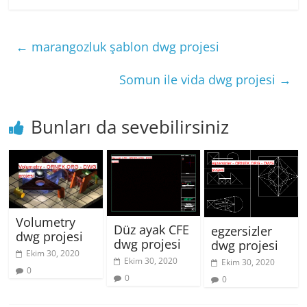
←
marangozluk şablon dwg projesi
Somun ile vida dwg projesi
→
Bunları da sevebilirsiniz
Volumetry
Düz ayak CFE
egzersizler
dwg projesi
dwg projesi
dwg projesi
Ekim 30, 2020
Ekim 30, 2020
Ekim 30, 2020
0
0
0