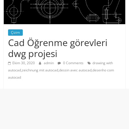
Çizim
Cad Öğrenme görevleri
dwg projesi
Ekim 30, 2020
admin
0 Comments
drawing with
autocad,zeichnung mit autocad,dessin avec autocad,desenho com
autocad