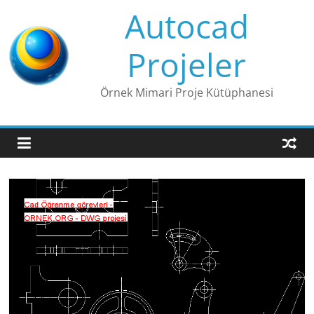
Skip
Autocad
to
content
Projeler
Örnek Mimari Proje Kütüphanesi