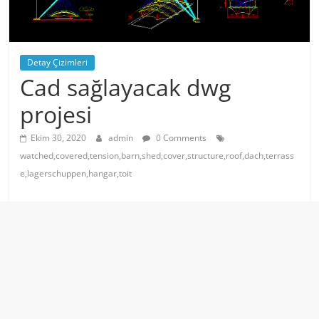
Detay Çizimleri
Cad sağlayacak dwg
projesi
Ekim 30, 2020
admin
0 Comments
watched,covered,tension,barn,shed,cover,structure,roof,dach,terrass
e,lagerschuppen,hangar,toit