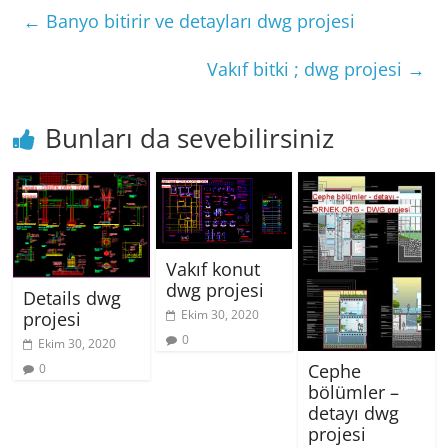
←
Banyo bitirir ve detayları dwg projesi
Vakıf bitki ; dwg projesi
→
Bunları da sevebilirsiniz
Vakıf konut
dwg projesi
Details dwg
Ekim 30, 2020
projesi
0
Ekim 30, 2020
Cephe
0
bölümler –
detayı dwg
projesi