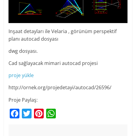
Inşaat detayları ile Velaria , görünüm perspektif
planı autocad dosyası
dwg dosyası.
Cad sağlayacak mimari autocad projesi
proje yükle
http://ornek.org/projedetayi/autocad/26596/
Proje Paylaş:
F
T
Pi
W
a
w
nt
h
c
itt
er
at