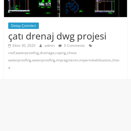
Detay Çizimleri
çatı drenaj dwg projesi
Ekim 30, 2020
admin
0 Comments
roof,waterproofing,drainage,coping,chova
waterproofing,waterproofing,imprägnieren,imperméabilisation,chov
a