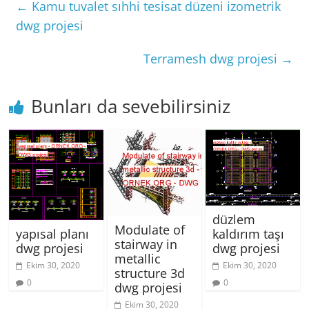
←
Kamu tuvalet sıhhi tesisat düzeni izometrik
dwg projesi
Terramesh dwg projesi
→
Bunları da sevebilirsiniz
düzlem
Modulate of
yapısal planı
kaldırım taşı
stairway in
dwg projesi
dwg projesi
metallic
Ekim 30, 2020
Ekim 30, 2020
structure 3d
0
0
dwg projesi
Ekim 30, 2020