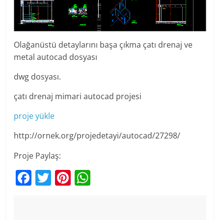
Olağanüstü detaylarını başa çıkma çatı drenaj ve
metal autocad dosyası
dwg dosyası.
çatı drenaj mimari autocad projesi
proje yükle
http://ornek.org/projedetayi/autocad/27298/
Proje Paylaş:
F
T
Pi
W
a
w
nt
h
c
itt
er
at