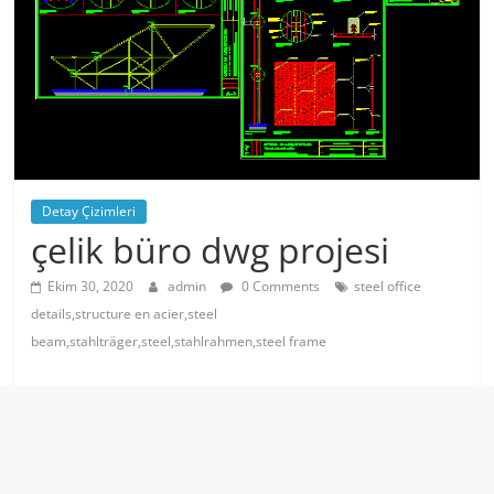
Detay Çizimleri
çelik büro dwg projesi
Ekim 30, 2020
admin
0 Comments
steel office
details,structure en acier,steel
beam,stahlträger,steel,stahlrahmen,steel frame