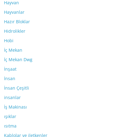
Hayvan
Hayvanlar
Hazır Bloklar
Hidrolikler
Hobi
İç Mekan
İç Mekan Dwg
İnşaat
İnsan
İnsan Çeşitli
insanlar
İş Makinası
ışıklar
ısıtma
Kablolar ve iletkenler