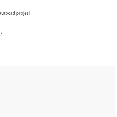
 autocad projesi
1/