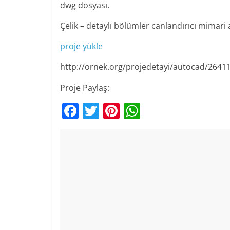
dwg dosyası.
Çelik – detaylı bölümler canlandırıcı mimari
proje yükle
http://ornek.org/projedetayi/autocad/2641
Proje Paylaş:
F
T
Pi
W
a
w
nt
h
c
itt
er
at
e
er
e
s
b
st
A
o
p
o
p
k