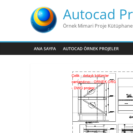
Skip
Autocad Pr
to
content
Örnek Mimari Proje Kütüphane
ANA SAYFA
AUTOCAD ÖRNEK PROJELER