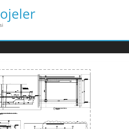
ojeler
si