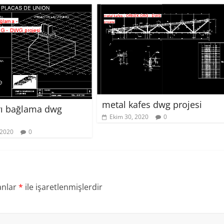
metal kafes dwg projesi
rı bağlama dwg
Ekim 30, 2020
0
 2020
0
anlar
*
ile işaretlenmişlerdir