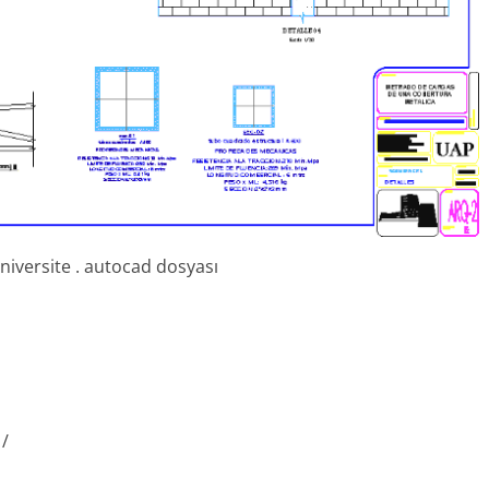
üniversite . autocad dosyası
1/