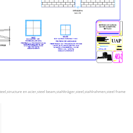
i
steel,structure en acier,steel beam,stahlträger,steel,stahlrahmen,steel frame