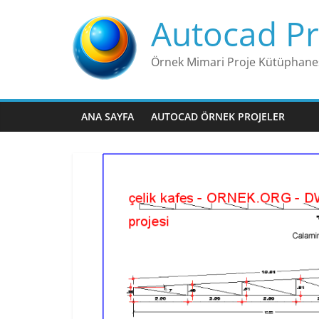
Skip
Autocad Pr
to
content
Örnek Mimari Proje Kütüphane
ANA SAYFA
AUTOCAD ÖRNEK PROJELER