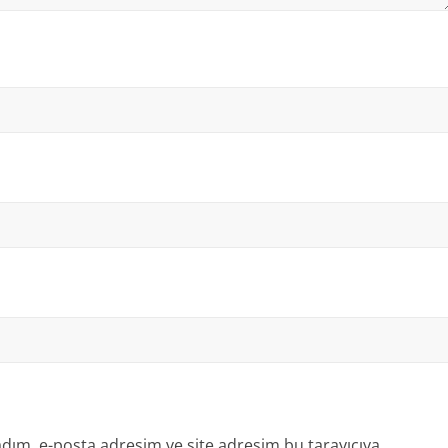
dım, e-posta adresim ve site adresim bu tarayıcıya