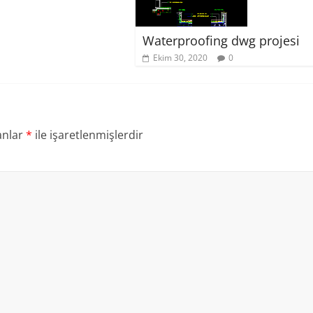
Waterproofing dwg projesi
Ekim 30, 2020
0
anlar
*
ile işaretlenmişlerdir