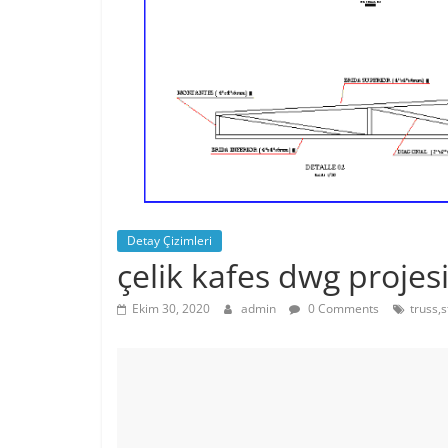
Detay Çizimleri
çelik kafes dwg projes
Ekim 30, 2020
admin
0 Comments
truss,