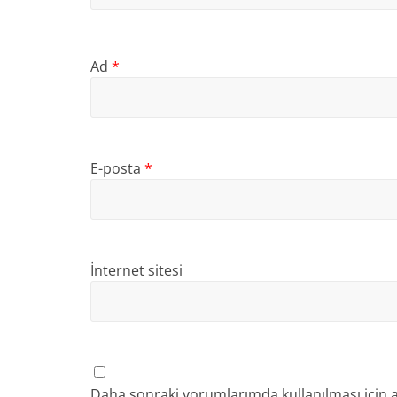
Ad
*
E-posta
*
İnternet sitesi
Daha sonraki yorumlarımda kullanılması için a