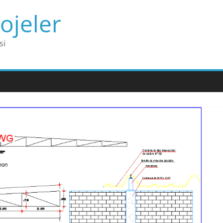
ojeler
si