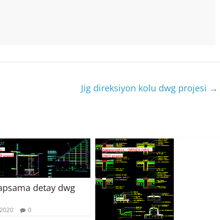
Jig direksiyon kolu dwg projesi
→
kapsama detay dwg
 2020
0