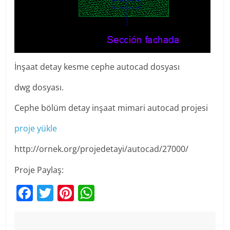
İnşaat detay kesme cephe autocad dosyası
dwg dosyası.
Cephe bölüm detay inşaat mimari autocad projesi
proje yükle
http://ornek.org/projedetayi/autocad/27000/
Proje Paylaş:
F
T
Pi
W
a
w
nt
h
c
itt
er
at