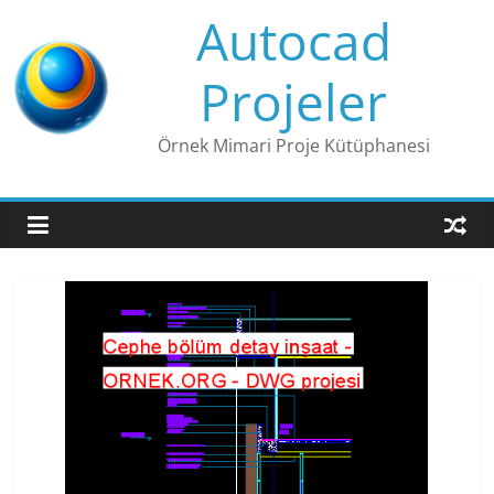
Skip
Autocad
to
content
Projeler
Örnek Mimari Proje Kütüphanesi