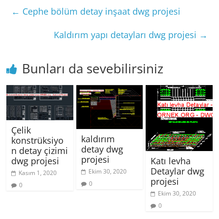
←
Cephe bölüm detay inşaat dwg projesi
Kaldırım yapı detayları dwg projesi
→
Bunları da sevebilirsiniz
Çelik
kaldırım
konstrüksiyo
detay dwg
n detay çizimi
projesi
dwg projesi
Katı levha
Detaylar dwg
Ekim 30, 2020
Kasım 1, 2020
projesi
0
0
Ekim 30, 2020
0