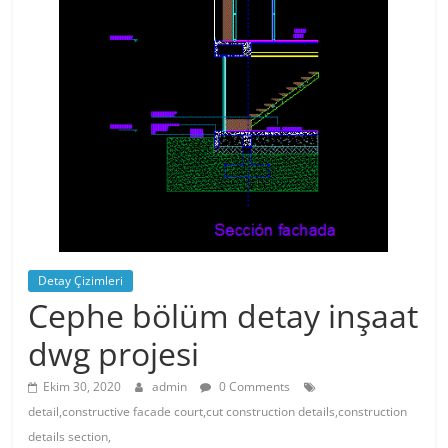
Detay Çizimleri
Cephe bölüm detay inşaat
dwg projesi
Ekim 30, 2020
admin
0 Comments
detail,constructive facade court,cut construction details,construction
details section,