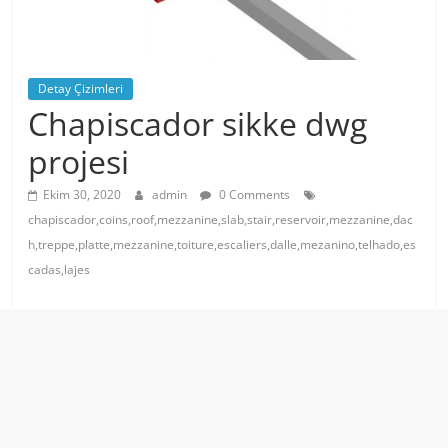
Detay Çizimleri
Chapiscador sikke dwg
projesi
Ekim 30, 2020
admin
0 Comments
chapiscador,coins,roof,mezzanine,slab,stair,reservoir,mezzanine,dac
h,treppe,platte,mezzanine,toiture,escaliers,dalle,mezanino,telhado,es
cadas,lajes