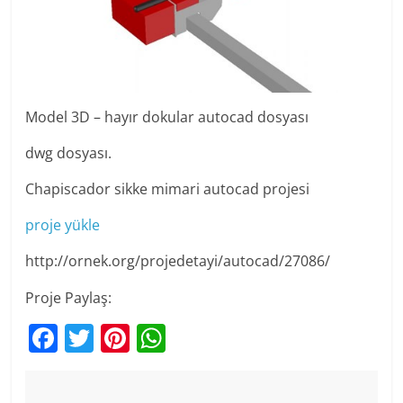
Model 3D – hayır dokular autocad dosyası
dwg dosyası.
Chapiscador sikke mimari autocad projesi
proje yükle
http://ornek.org/projedetayi/autocad/27086/
Proje Paylaş:
F
T
Pi
W
a
w
nt
h
c
itt
er
at