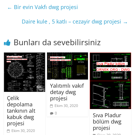
←
Bir evin Vakfı dwg projesi
Daire kule , 5 katlı – cezayir dwg projesi
→
Bunları da sevebilirsiniz
Yalıtımlı vakıf
detay dwg
Çelik
projesi
depolama
Ekim 30, 2020
tankının alt
0
Sıva Pladur
kabuk dwg
bölüm dwg
projesi
projesi
Ekim 30, 2020