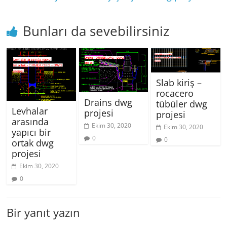
Bunları da sevebilirsiniz
Slab kiriş –
rocacero
Drains dwg
tübüler dwg
Levhalar
projesi
projesi
arasında
Ekim 30, 2020
Ekim 30, 2020
yapıcı bir
0
0
ortak dwg
projesi
Ekim 30, 2020
0
Bir yanıt yazın