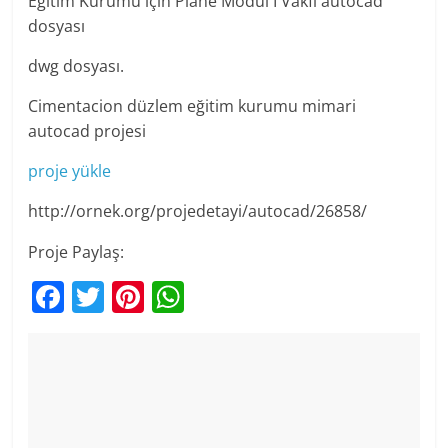
Eğitim Kurumu için Plane Modül I Vakfı autocad
dosyası
dwg dosyası.
Cimentacion düzlem eğitim kurumu mimari
autocad projesi
proje yükle
http://ornek.org/projedetayi/autocad/26858/
Proje Paylaş:
F
T
Pi
W
a
w
nt
h
c
itt
er
at
e
er
e
s
b
st
A