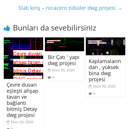
Slab kiriş – rocacero tübüler dwg projesi
→
Bunları da sevebilirsiniz
Bir Çatı ' yapı
Kaplamaların
dwg projesi
dan , yüksek
Ekim 30, 2020
bina dwg
0
projesi
Çevre duvarı
Ekim 30, 2020
eşleşti ahşap
0
tavan ve
bağlantı
bitmiş Detay
dwg projesi
Ekim 30, 2020