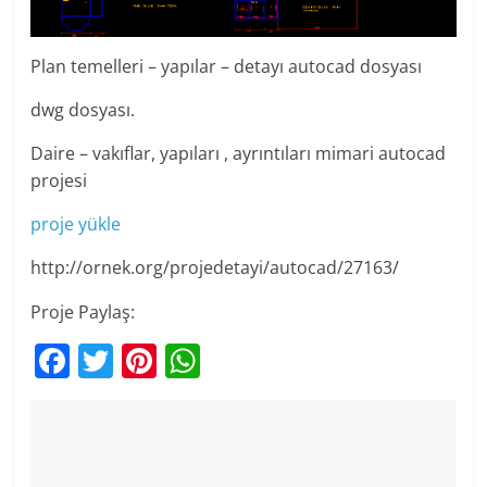
Plan temelleri – yapılar – detayı autocad dosyası
dwg dosyası.
Daire – vakıflar, yapıları , ayrıntıları mimari autocad
projesi
proje yükle
http://ornek.org/projedetayi/autocad/27163/
Proje Paylaş:
F
T
Pi
W
a
w
nt
h
c
itt
er
at
e
er
e
s