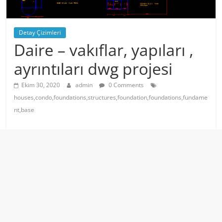
Detay Çizimleri
Daire – vakıflar, yapıları ,
ayrıntıları dwg projesi
Ekim 30, 2020
admin
0 Comments
houses,condo,foundations,structures,foundation,foundations,fundame
nt,base