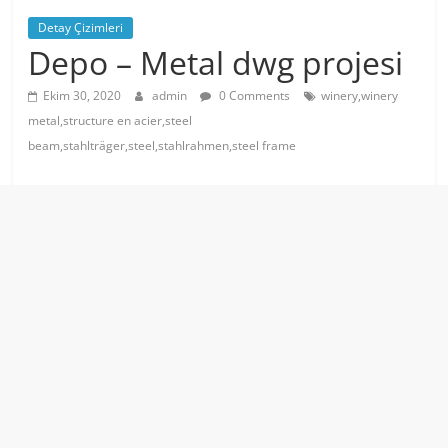
Detay Çizimleri
Depo – Metal dwg projesi
Ekim 30, 2020
admin
0 Comments
winery,winery
metal,structure en acier,steel
beam,stahlträger,steel,stahlrahmen,steel frame