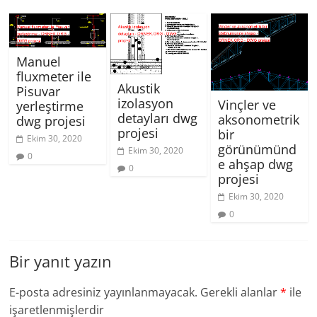
Manuel
fluxmeter ile
Akustik
Pisuvar
izolasyon
Vinçler ve
yerleştirme
detayları dwg
aksonometrik
dwg projesi
projesi
bir
Ekim 30, 2020
görünümünd
Ekim 30, 2020
0
e ahşap dwg
0
projesi
Ekim 30, 2020
0
Bir yanıt yazın
E-posta adresiniz yayınlanmayacak.
Gerekli alanlar
*
ile
işaretlenmişlerdir