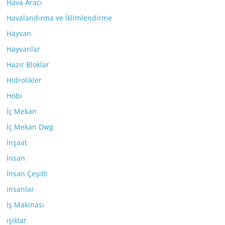
Hava Aracı
Havalandırma ve İklimlendirme
Hayvan
Hayvanlar
Hazır Bloklar
Hidrolikler
Hobi
İç Mekan
İç Mekan Dwg
İnşaat
İnsan
İnsan Çeşitli
insanlar
İş Makinası
ışıklar