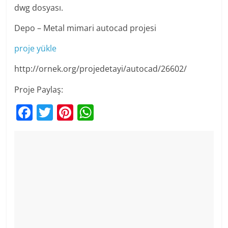
dwg dosyası.
Depo – Metal mimari autocad projesi
proje yükle
http://ornek.org/projedetayi/autocad/26602/
Proje Paylaş:
F
T
Pi
W
a
w
nt
h
c
itt
er
at
e
er
e
s
b
st
A
o
p
o
p
k