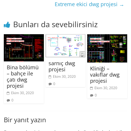
Extreme ekici dwg projesi
→
Bunları da sevebilirsiniz
sarnıç dwg
Bina bölümü
Kliniği –
projesi
– bahçe ile
vakıflar dwg
Ekim 30, 2020
çatı dwg
projesi
0
projesi
Ekim 30, 2020
Ekim 30, 2020
0
0
Bir yanıt yazın