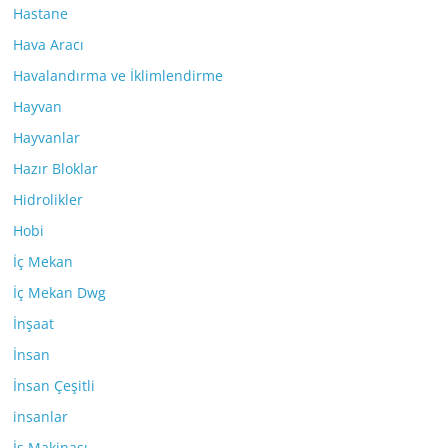
Hastane
Hava Aracı
Havalandırma ve İklimlendirme
Hayvan
Hayvanlar
Hazır Bloklar
Hidrolikler
Hobi
İç Mekan
İç Mekan Dwg
İnşaat
İnsan
İnsan Çeşitli
insanlar
İş Makinası