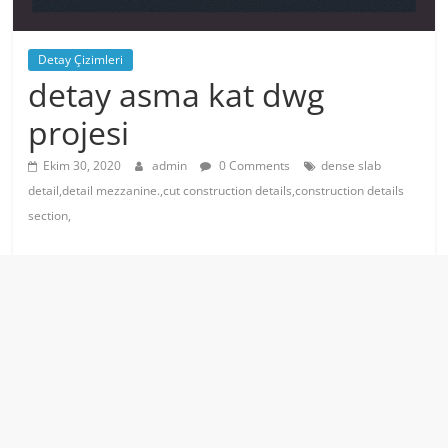
Detay Çizimleri
detay asma kat dwg
projesi
Ekim 30, 2020
admin
0 Comments
dense slab
detail,detail mezzanine.,cut construction details,construction details
section,