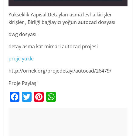
Yükseklik Yapısal Detayları asma levha kirişler
kirişler , Birliği bağlayıcı yoğun autocad dosyası
dwg dosyası.
detay asma kat mimari autocad projesi
proje yükle
http://ornek.org/projedetayi/autocad/26479/
Proje Paylaş:
F
T
Pi
W
a
w
nt
h
c
itt
er
at
e
er
e
s
b
st
A