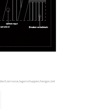
,dach,terrasse,lagerschuppen,hangar,toit