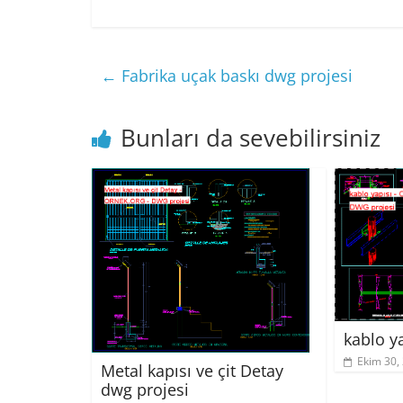
←
Fabrika uçak baskı dwg projesi
Bunları da sevebilirsiniz
kablo y
Ekim 30,
Metal kapısı ve çit Detay
dwg projesi