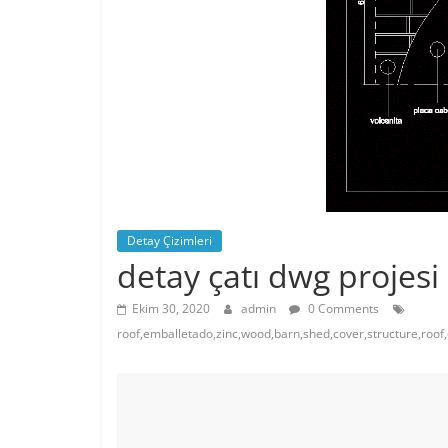
Detay Çizimleri
detay çatı dwg projesi
Ekim 30, 2020
admin
0 Comments
roof,emballetado,zinc,wood,barn,shed,cover,structure,roof