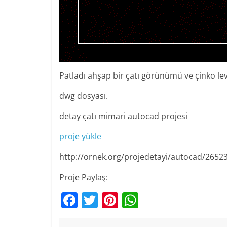
Patladı ahşap bir çatı görünümü ve çinko lev
dwg dosyası.
detay çatı mimari autocad projesi
proje yükle
http://ornek.org/projedetayi/autocad/2652
Proje Paylaş:
F
T
Pi
W
a
w
nt
h