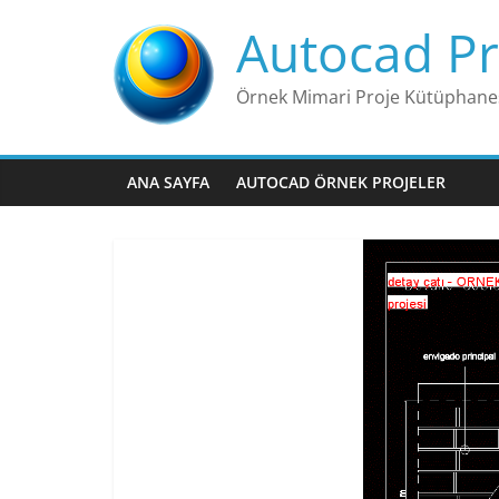
Skip
Autocad Pr
to
content
Örnek Mimari Proje Kütüphane
ANA SAYFA
AUTOCAD ÖRNEK PROJELER