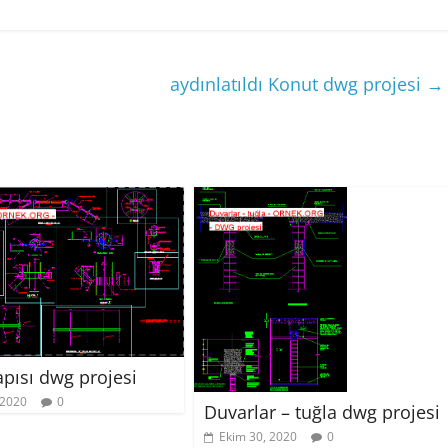
aydınlatıldı Konut dwg projesi
→
apısı dwg projesi
 2020
0
Duvarlar – tuğla dwg projesi
Ekim 30, 2020
0