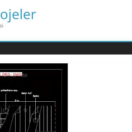
ojeler
si