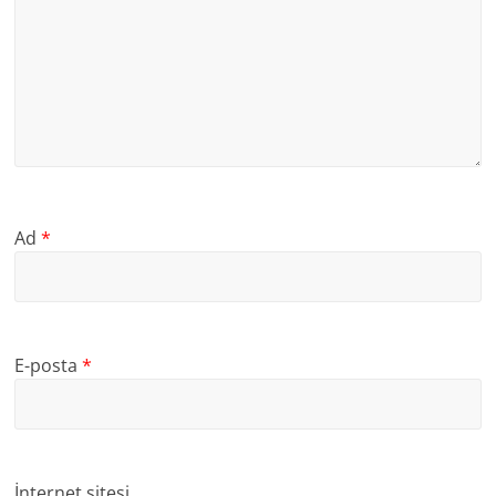
Ad
*
E-posta
*
İnternet sitesi