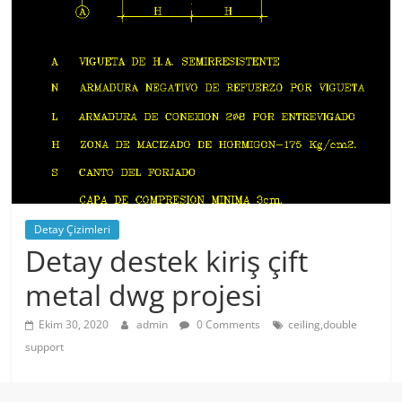
Detay Çizimleri
Detay destek kiriş çift
metal dwg projesi
Ekim 30, 2020
admin
0 Comments
ceiling,double
support