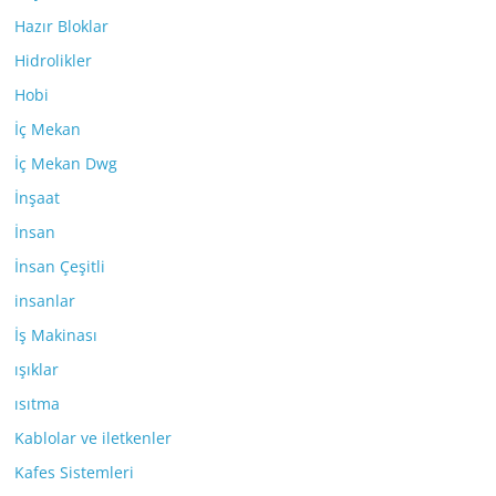
Hazır Bloklar
Hidrolikler
Hobi
İç Mekan
İç Mekan Dwg
İnşaat
İnsan
İnsan Çeşitli
insanlar
İş Makinası
ışıklar
ısıtma
Kablolar ve iletkenler
Kafes Sistemleri