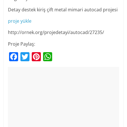
Detay destek kiriş çift metal mimari autocad projesi
proje yükle
http://ornek.org/projedetayi/autocad/27235/
Proje Paylaş:
F
T
Pi
W
a
w
nt
h
c
itt
er
at
e
er
e
s
b
st
A
o
p
o
p
k