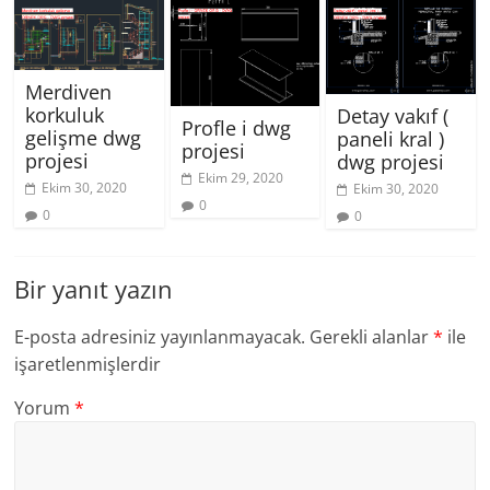
Merdiven
korkuluk
Detay vakıf (
Profle i dwg
gelişme dwg
paneli kral )
projesi
projesi
dwg projesi
Ekim 29, 2020
Ekim 30, 2020
Ekim 30, 2020
0
0
0
Bir yanıt yazın
E-posta adresiniz yayınlanmayacak.
Gerekli alanlar
*
ile
işaretlenmişlerdir
Yorum
*