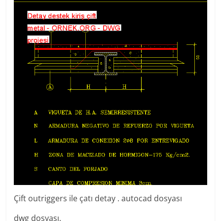
Çift outriggers ile çatı detay . autocad dosyası
dwg dosyası.