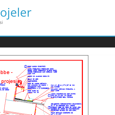
ojeler
si