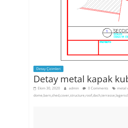
Detay Çizimleri
Detay metal kapak ku
Ekim 30, 2020
admin
0 Comments
metal 
dome,barn,shed,cover,structure,roof,dach,terrasse,lagersc