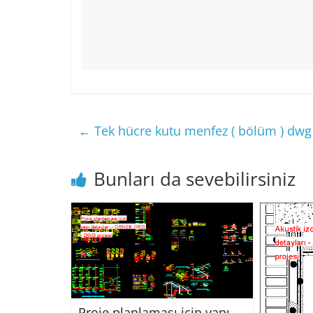
←
Tek hücre kutu menfez ( bölüm ) dwg 
Bunları da sevebilirsiniz
Proje planlaması için yapı