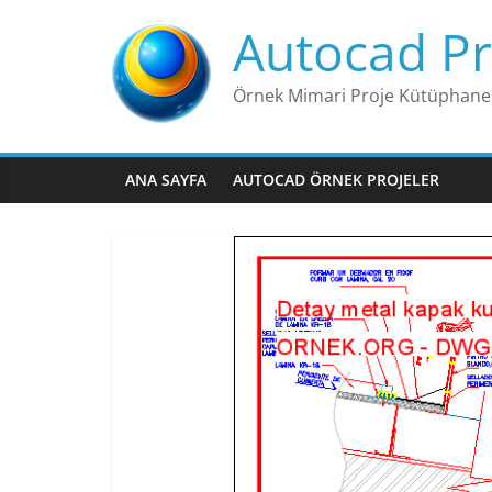
Skip
Autocad Pr
to
content
Örnek Mimari Proje Kütüphane
ANA SAYFA
AUTOCAD ÖRNEK PROJELER