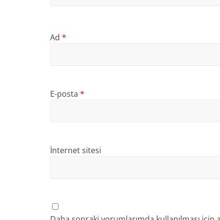
Ad
*
E-posta
*
İnternet sitesi
Daha sonraki yorumlarımda kullanılması için a