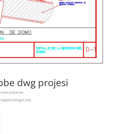
bbe dwg projesi
cover,extreme
huppen,hangar,toit