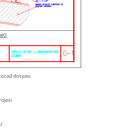
tocad dosyası
ojesi
4/