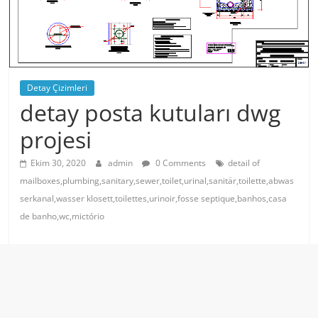
Detay Çizimleri
detay posta kutuları dwg
projesi
Ekim 30, 2020
admin
0 Comments
detail of
mailboxes,plumbing,sanitary,sewer,toilet,urinal,sanitär,toilette,abwas
serkanal,wasser klosett,toilettes,urinoir,fosse septique,banhos,casa
de banho,wc,mictório