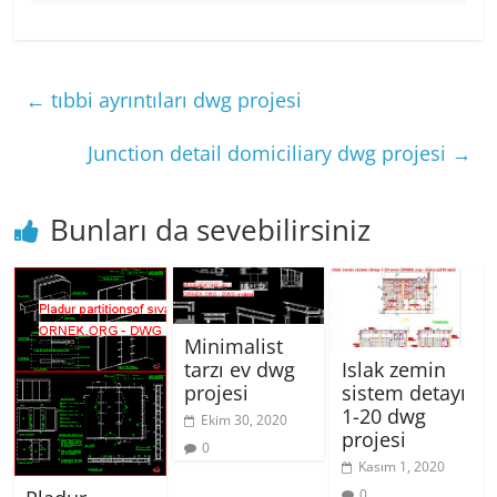
←
tıbbi ayrıntıları dwg projesi
Junction detail domiciliary dwg projesi
→
Bunları da sevebilirsiniz
Minimalist
Islak zemin
tarzı ev dwg
sistem detayı
projesi
1-20 dwg
Ekim 30, 2020
projesi
0
Kasım 1, 2020
0