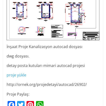
İnşaat Proje Kanalizasyon autocad dosyası
dwg dosyası.
detay posta kutuları mimari autocad projesi
proje yükle
http://ornek.org/projedetayi/autocad/26902/
Proje Paylaş:
F
T
Pi
W