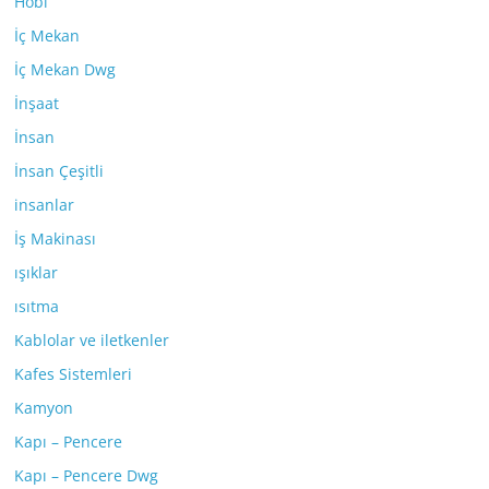
Hobi
İç Mekan
İç Mekan Dwg
İnşaat
İnsan
İnsan Çeşitli
insanlar
İş Makinası
ışıklar
ısıtma
Kablolar ve iletkenler
Kafes Sistemleri
Kamyon
Kapı – Pencere
Kapı – Pencere Dwg