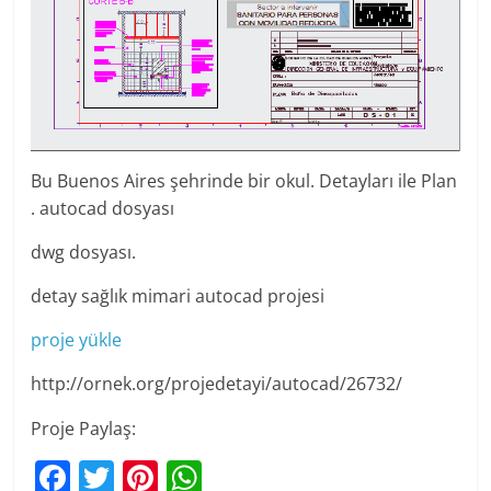
Bu Buenos Aires şehrinde bir okul. Detayları ile Plan
. autocad dosyası
dwg dosyası.
detay sağlık mimari autocad projesi
proje yükle
http://ornek.org/projedetayi/autocad/26732/
Proje Paylaş:
F
T
Pi
W