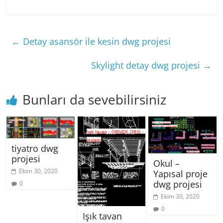
←
Detay asansör ile kesin dwg projesi
Skylight detay dwg projesi
→
Bunları da sevebilirsiniz
tiyatro dwg
projesi
Okul –
Ekim 30, 2020
Yapısal proje
dwg projesi
0
Ekim 30, 2020
0
Işık tavan