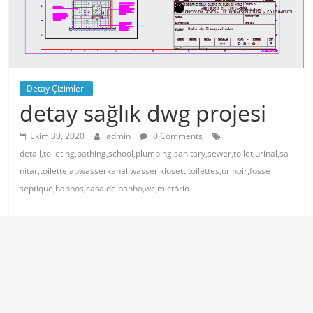
Detay Çizimleri
detay sağlık dwg projesi
Ekim 30, 2020
admin
0 Comments
detail,toileting,bathing,school,plumbing,sanitary,sewer,toilet,urinal,sa
nitär,toilette,abwasserkanal,wasser klosett,toilettes,urinoir,fosse
septique,banhos,casa de banho,wc,mictório