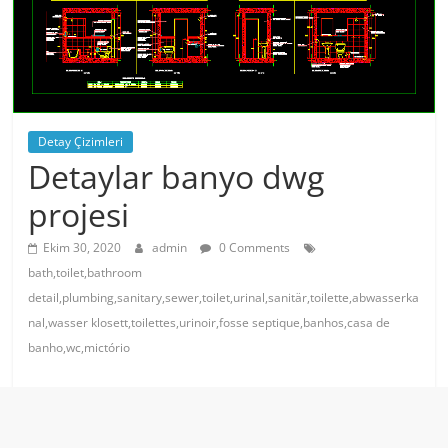
Detay Çizimleri
Detaylar banyo dwg
projesi
Ekim 30, 2020
admin
0 Comments
bath,toilet,bathroom
detail,plumbing,sanitary,sewer,toilet,urinal,sanitär,toilette,abwasserka
nal,wasser klosett,toilettes,urinoir,fosse septique,banhos,casa de
banho,wc,mictório