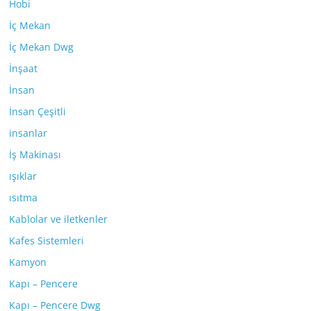
Hobi
İç Mekan
İç Mekan Dwg
İnşaat
İnsan
İnsan Çeşitli
insanlar
İş Makinası
ışıklar
ısıtma
Kablolar ve iletkenler
Kafes Sistemleri
Kamyon
Kapı – Pencere
Kapı – Pencere Dwg