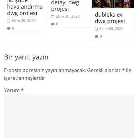
3d şube
detayı dwg
havalandırma
projesi
dwg projesi
dubleks ev
Ekim 30, 2020
dwg projesi
Ekim 29, 2020
0
0
Ekim 30, 2020
0
Bir yanıt yazın
E-posta adresiniz yayınlanmayacak.
Gerekli alanlar
*
ile
işaretlenmişlerdir
Yorum
*