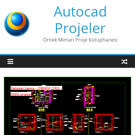
Skip
Autocad
to
content
Projeler
Örnek Mimari Proje Kütüphanesi