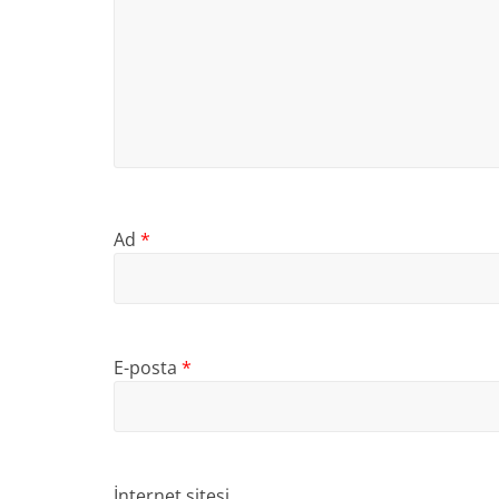
Ad
*
E-posta
*
İnternet sitesi