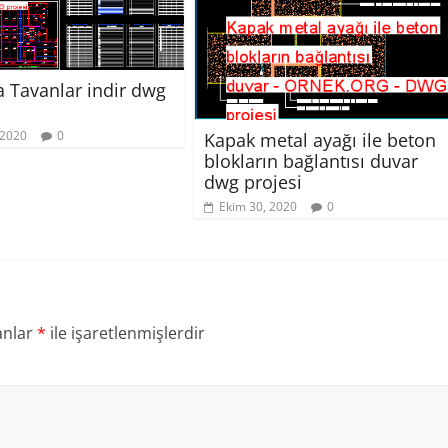
 Tavanlar indir dwg
 2020
0
Kapak metal ayağı ile beton
blokların bağlantısı duvar
dwg projesi
Ekim 30, 2020
0
anlar
*
ile işaretlenmişlerdir