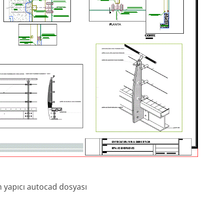
m yapıcı autocad dosyası