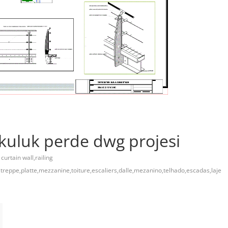
rkuluk perde dwg projesi
 curtain wall,railing
,treppe,platte,mezzanine,toiture,escaliers,dalle,mezanino,telhado,escadas,laje