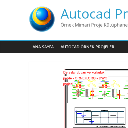
Skip
Autocad Pr
to
content
Örnek Mimari Proje Kütüphane
ANA SAYFA
AUTOCAD ÖRNEK PROJELER