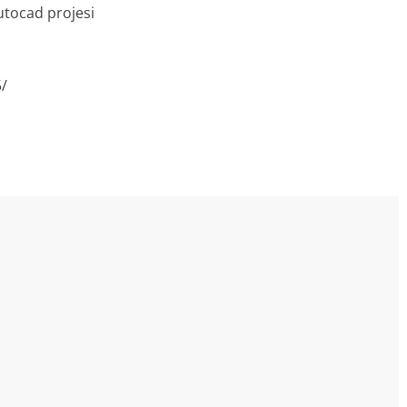
utocad projesi
5/