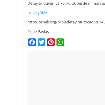
Detaylar duvarı ve korkuluk perde mimari a
proje yükle
http://ornek.org/projedetayi/autocad/2674
Proje Paylaş:
F
T
Pi
W
a
w
nt
h
c
itt
er
at
e
er
e
s
b
st
A
o
p
o
p
k