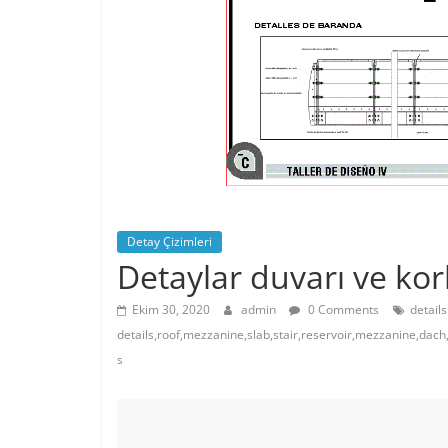
Detay Çizimleri
Detaylar duvarı ve ko
Ekim 30, 2020
admin
0 Comments
details
details,roof,mezzanine,slab,stair,reservoir,mezzanine,dach
s