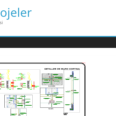
ojeler
si