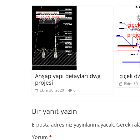
Ahşap yapı detayları dwg
çiçek d
projesi
Ekim 30,
Ekim 30, 2020
0
Bir yanıt yazın
E-posta adresiniz yayınlanmayacak.
Gerekli al
Yorum
*