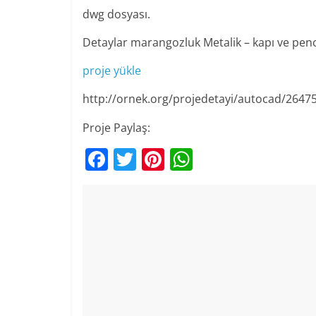
dwg dosyası.
Detaylar marangozluk Metalik – kapı ve pen
proje yükle
http://ornek.org/projedetayi/autocad/2647
Proje Paylaş:
F
T
Pi
W
a
w
nt
h
c
itt
er
at
e
er
e
s
b
st
A
o
p
o
p