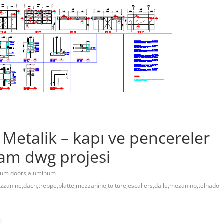
Metalik – kapı ve pencereler
cam dwg projesi
num doors,aluminum
ezzanine,dach,treppe,platte,mezzanine,toiture,escaliers,dalle,mezanino,telhado