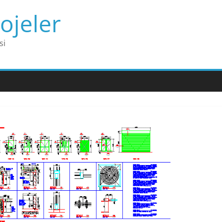
ojeler
si