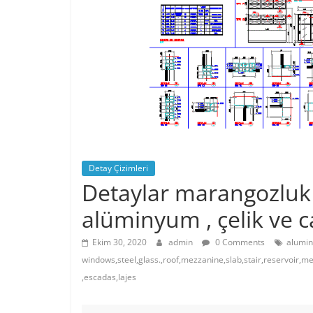
Detay Çizimleri
Detaylar marangozluk 
alüminyum , çelik ve 
Ekim 30, 2020
admin
0 Comments
alumi
windows,steel,glass.,roof,mezzanine,slab,stair,reservoir,m
,escadas,lajes