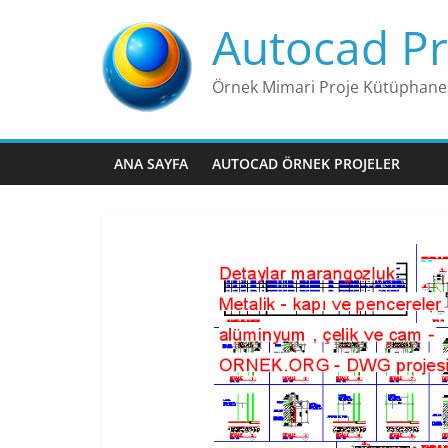
Skip
Autocad Pr
to
content
Örnek Mimari Proje Kütüphane
ANA SAYFA
AUTOCAD ÖRNEK PROJELER