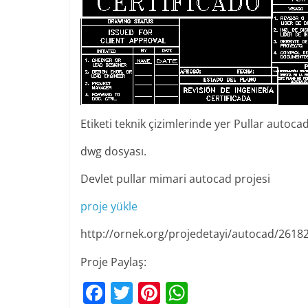
Etiketi teknik çizimlerinde yer Pullar autoca
dwg dosyası.
Devlet pullar mimari autocad projesi
proje yükle
http://ornek.org/projedetayi/autocad/2618
Proje Paylaş:
F
T
Pi
W