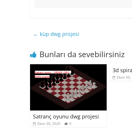
←
küp dwg projesi
Bunları da sevebilirsiniz
3d spira
Ekim 30,
Satranç oyunu dwg projesi
Ekim 30, 2020
0