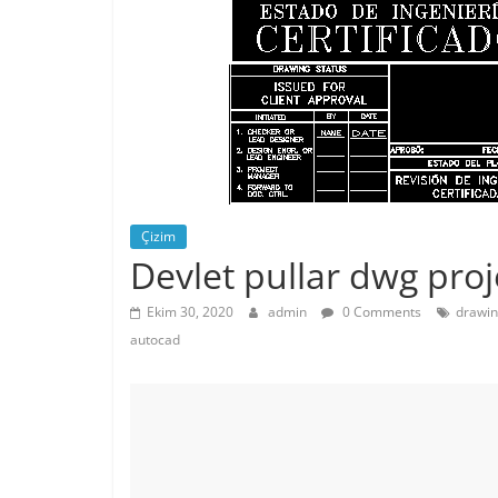
Çizim
Devlet pullar dwg proj
Ekim 30, 2020
admin
0 Comments
drawin
autocad