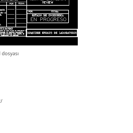
d dosyası
2/