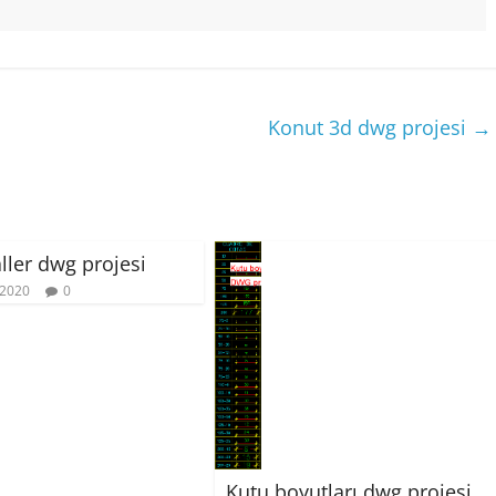
Konut 3d dwg projesi
→
ller dwg projesi
 2020
0
Kutu boyutları dwg projesi