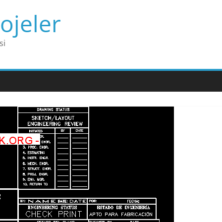
ojeler
si