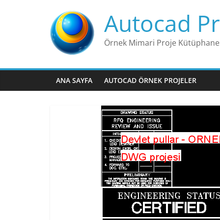
Skip
Autocad Pr
to
content
Örnek Mimari Proje Kütüphane
ANA SAYFA
AUTOCAD ÖRNEK PROJELER