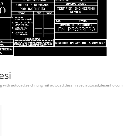
esi
g with autocad,zeichnung mit autocad,dessin avec autocad,desenho com