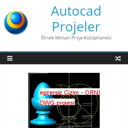
Skip
Autocad
to
content
Projeler
Örnek Mimari Proje Kütüphanesi