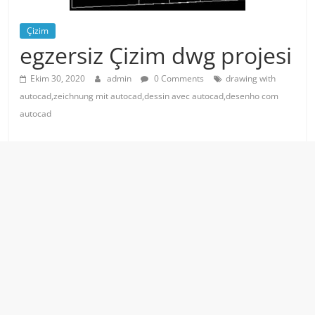
Çizim
egzersiz Çizim dwg projesi
Ekim 30, 2020
admin
0 Comments
drawing with
autocad,zeichnung mit autocad,dessin avec autocad,desenho com
autocad