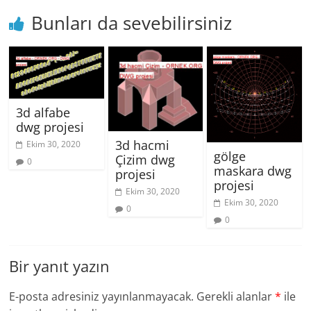
Bunları da sevebilirsiniz
3d alfabe
dwg projesi
3d hacmi
Ekim 30, 2020
gölge
Çizim dwg
0
maskara dwg
projesi
projesi
Ekim 30, 2020
Ekim 30, 2020
0
0
Bir yanıt yazın
E-posta adresiniz yayınlanmayacak.
Gerekli alanlar
*
ile