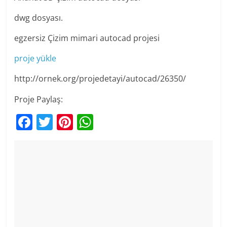
dwg dosyası.
egzersiz Çizim mimari autocad projesi
proje yükle
http://ornek.org/projedetayi/autocad/26350/
Proje Paylaş:
F
T
Pi
W
a
w
nt
h
c
itt
er
at
e
er
e
s
b
st
A
o
p
o
p