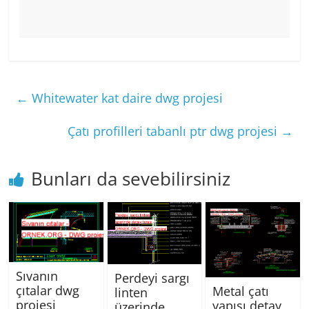
←
Whitewater kat daire dwg projesi
Çatı profilleri tabanlı ptr dwg projesi
→
Bunları da sevebilirsiniz
Sıvanın
Perdeyi sargı
çıtalar dwg
Metal çatı
linten
projesi
yapısı detay
üzerinde