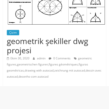
Çizim
geometrik şekiller dwg
projesi
Ekim 30, 2020
admin
0 Comments
geometric
figures,geometrischen figuren,figures géométriques,figuras
geométricas,drawing with autocad,zeichnung mit autocad,dessin avec
autocad,desenho com autocad