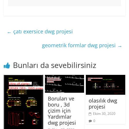
←
çatı exersice dwg projesi
geometrik formlar dwg projesi
→
Bunları da sevebilirsiniz
Boruları ve
olasılık dwg
boru , 3d
projesi
çizim için
Ekim 30, 2020
Yardımlar
0
dwg projesi